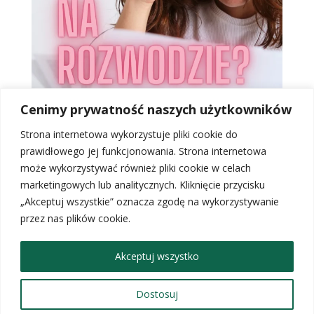
Cenimy prywatność naszych użytkowników
Pokaż więcej
Śledź mnie na Instagramie
S
trona internetowa wykorzystuje pliki cookie do
prawidłowego jej funkcjonowania. Strona internetowa
może wykorzystywać również pliki cookie w celach
marketingowych lub analitycznych.
Kliknięcie przycisku
„Akceptuj wszystkie” oznacza zgodę na wykorzystywanie
Strona główna
Blog
O mnie
przez nas plików cookie.
Strona Kancelarii
Jak mogę Ci pomóc?
Sklep
Kontakt
Polityka prywatności
Regulamin sklepu internetowego
Akceptuj wszystko
Regulamin Newslettera
Ograniczenie odpowiedzialności
Dostosuj