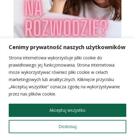
Cenimy prywatność naszych użytkowników
Pokaż więcej
Śledź mnie na Instagramie
S
trona internetowa wykorzystuje pliki cookie do
prawidłowego jej funkcjonowania. Strona internetowa
może wykorzystywać również pliki cookie w celach
marketingowych lub analitycznych.
Kliknięcie przycisku
„Akceptuj wszystkie” oznacza zgodę na wykorzystywanie
Strona główna
Blog
O mnie
przez nas plików cookie.
Strona Kancelarii
Jak mogę Ci pomóc?
Sklep
Kontakt
Polityka prywatności
Regulamin sklepu internetowego
Akceptuj wszystko
Regulamin Newslettera
Ograniczenie odpowiedzialności
Dostosuj